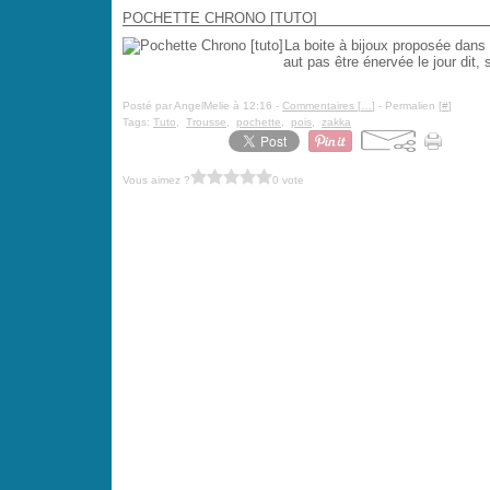
POCHETTE CHRONO [TUTO]
La boite à bijoux proposée dans
aut pas être énervée le jour dit,
Posté par AngelMelie à 12:16 -
Commentaires [
…
]
- Permalien [
#
]
Tags:
Tuto
,
Trousse
,
pochette
,
pois
,
zakka
Vous aimez ?
0 vote