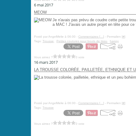
6 mai 2017
MEOW
Je n'avais pas prévu de coudre cette petite tr
a MAC ! J'avais un autre projet en tête pour c
Posté par AngelMelie à 06:00 -
Commentaires [
…
]
- Permalien [
#
]
Tags:
Trousse
,
Petites coutures pour bouts de tissu
,
happy
Vous aimez ?
0 vote
16 mars 2017
LA TROUSSE COLORÉE, PAILLETÉE, ETHNIQUE ET U
Posté par AngelMelie à 06:00 -
Commentaires [
…
]
- Permalien [
#
]
Tags:
Trousse
Vous aimez ?
0 vote