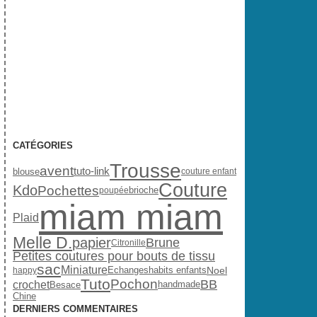
CATÉGORIES
Trousse
avent
tuto-link
blouse
couture enfant
Couture
Kdo
Pochettes
brioche
poupée
miam miam
Plaid
Melle D.
papier
Brune
Citronille
Petites coutures pour bouts de tissu
sac
Miniature
habits enfants
Noel
Echanges
happy
Tuto
Pochon
BB
crochet
handmade
Besace
Chine
DERNIERS COMMENTAIRES