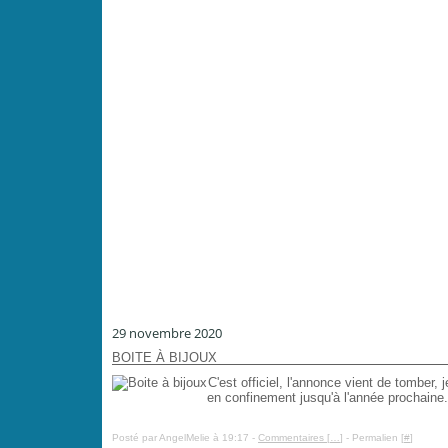
29 novembre 2020
BOITE À BIJOUX
C'est officiel, l'annonce vient de tomber, 
en confinement jusqu'à l'année prochaine. 
Posté par AngelMelie à 19:17 -
Commentaires [
…
]
- Permalien [
#
]