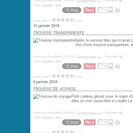
Posté par AngelMelie à 06:00 -
Commentaires [
…
]
- Permalien [
#
]
Tags:
Trousse
,
gold
Vous aimez ?
0 vote
31 janvier 2018
TROUSSE TRANSPARENTE
Après la version bleu qui m'avait 
tion d'une trousse transparente, en
Posté par AngelMelie à 06:00 -
Commentaires [
…
]
- Permalien [
#
]
Tags:
Trousse
,
vinyl
Vous aimez ?
0 vote
4 janvier 2018
TROUSSE DE VOYAGE
Petit cadeau glissé sous le sapin d
élée un vrai casse-tête à coudre.La
Posté par AngelMelie à 06:00 -
Commentaires [
…
]
- Permalien [
#
]
Tags:
Trousse
,
vinyl
Vous aimez ?
0 vote