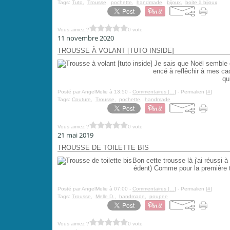
Tags:
Tuto
,
Trousse
,
pochette
,
handmade
,
bijoux
,
boite à bijoux
Vous aimez ?
0 vote
11 novembre 2020
TROUSSE À VOLANT [TUTO INSIDE]
Je sais que Noël semble 
encé à reflêchir à mes ca
qu
Posté par AngelMelie à 13:50 -
Commentaires [
…
]
- Permalien [
#
]
Tags:
Couture
,
Trousse
,
pochette
,
handmade
Vous aimez ?
0 vote
21 mai 2019
TROUSSE DE TOILETTE BIS
Bon cette trousse là j'ai réussi à
édent) Comme pour la première tro
Posté par AngelMelie à 07:00 -
Commentaires [
…
]
- Permalien [
#
]
Tags:
Trousse
,
Melle D.
,
handmade
,
poupee
Vous aimez ?
0 vote