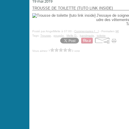
19 mai 2019
TROUSSE DE TOILETTE {TUTO LINK INSIDE}
J'essaye de soigne
udre des vêtements e
T
Posté par AngelMelie à 07:00 -
Commentaires [
…
]
- Permalien [
#
]
Tags:
Trousse
,
poupée
,
Melle D.
,
handmade
,
toilette
Vous aimez ?
0 vote