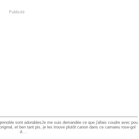
Publicité
e grenoble sont adorablesJe me suis demandée ce que j'allais coudre avec pou
original, et ben tant pis, je les trouve plutôt canon dans ce camaieu rose-gol
d....