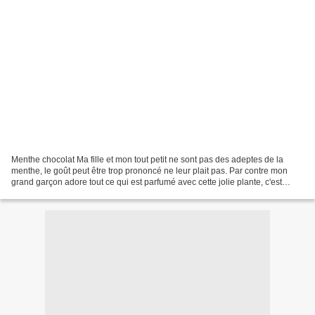
Menthe chocolat Ma fille et mon tout petit ne sont pas des adeptes de la
menthe, le goût peut être trop prononcé ne leur plait pas. Par contre mon
grand garçon adore tout ce qui est parfumé avec cette jolie plante, c'est
presque une addiction! J'ai fait...