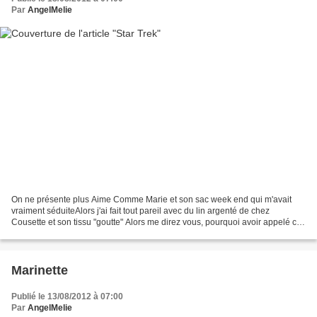
Par
AngelMelie
On ne présente plus Aime Comme Marie et son sac week end qui m'avait
vraiment séduiteAlors j'ai fait tout pareil avec du lin argenté de chez
Cousette et son tissu "goutte" Alors me direz vous, pourquoi avoir appelé ce
post STAR TREK ? ... parce qu'au...
Marinette
Publié le 13/08/2012 à 07:00
Par
AngelMelie