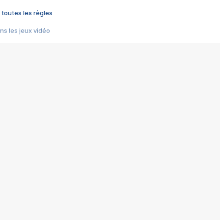
 toutes les règles
s les jeux vidéo
us choquant de Rockstar ? - Le scandale BULLY
e plus moche de Steam
du RÊVE tourne au CAUCHEMAR
pendant 8 heures
it… à tort
umiliés par un jeu vidéo
ire - Final Fantasy 8
ti un empire - Age of Empires
story DOFUS
tard, il crée l'un des pires jeux de tous les temps, MindsEye.