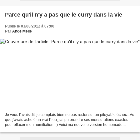
Parce qu'il n'y a pas que le curry dans la vie
Publié le 03/08/2012 à 07:00
Par
AngelMelie
Je vous l'avais dit, je comptais bien ne pas rester sur un pitoyable échec...Vu
que j'avais acheté un vrai Piou, j'ai pu prendre ses mensurations exactes
pour effacer mon humiliation :-) Voici ma nouvelle version homemade
J'avoue que je suis plutôt satisfaite...