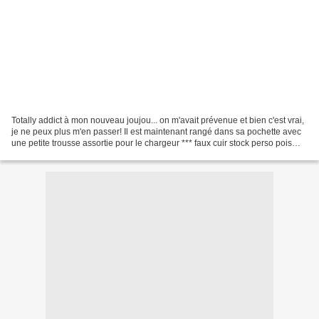
Totally addict à mon nouveau joujou... on m'avait prévenue et bien c'est vrai,
je ne peux plus m'en passer! Il est maintenant rangé dans sa pochette avec
une petite trousse assortie pour le chargeur *** faux cuir stock perso pois
gris : PoiS de SeNTeur...