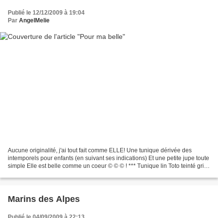
Publié le 12/12/2009 à 19:04
Par
AngelMelie
Aucune originalité, j'ai tout fait comme ELLE! Une tunique dérivée des
intemporels pour enfants (en suivant ses indications) Et une petite jupe toute
simple Elle est belle comme un coeur © © © ! *** Tunique lin Toto teinté gris
antique (Dylon) / Parementure...
Marins des Alpes
Publié le 04/09/2009 à 22:13