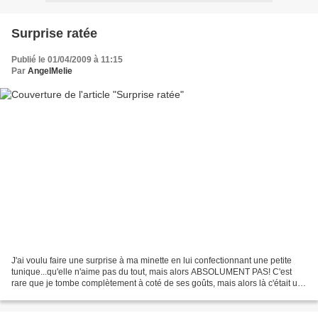
Surprise ratée
Publié le 01/04/2009 à 11:15
Par
AngelMelie
J'ai voulu faire une surprise à ma minette en lui confectionnant une petite
tunique...qu'elle n'aime pas du tout, mais alors ABSOLUMENT PAS! C'est
rare que je tombe complètement à coté de ses goûts, mais alors là c'était un
raté sur toute la ligne!!C'est...