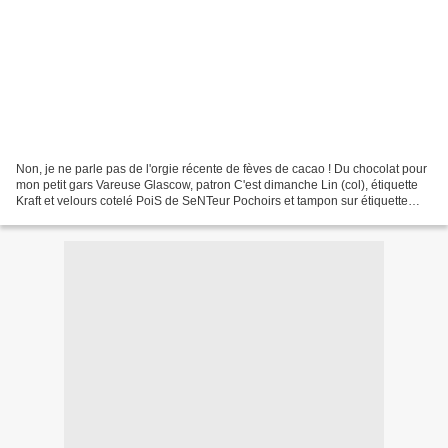
Non, je ne parle pas de l'orgie récente de fèves de cacao ! Du chocolat pour
mon petit gars Vareuse Glascow, patron C'est dimanche Lin (col), étiquette
Kraft et velours cotelé PoiS de SeNTeur Pochoirs et tampon sur étiquette
Kraft : Villa Saint Ange Petit...