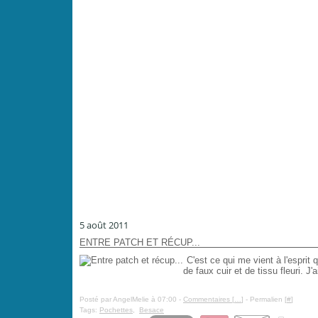
5 août 2011
ENTRE PATCH ET RÉCUP...
C'est ce qui me vient à l'esprit
de faux cuir et de tissu fleuri. J
Posté par AngelMelie à 07:00 -
Commentaires [
…
]
- Permalien [
#
]
Tags:
Pochettes
,
Besace