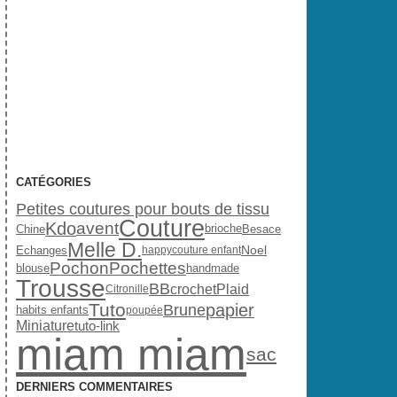
CATÉGORIES
Petites coutures pour bouts de tissu
Couture
Kdo
avent
brioche
Chine
Besace
Melle D.
Noel
Echanges
happy
couture enfant
Pochon
Pochettes
handmade
blouse
Trousse
BB
crochet
Plaid
Citronille
Tuto
papier
Brune
habits enfants
poupée
Miniature
tuto-link
miam miam
sac
DERNIERS COMMENTAIRES