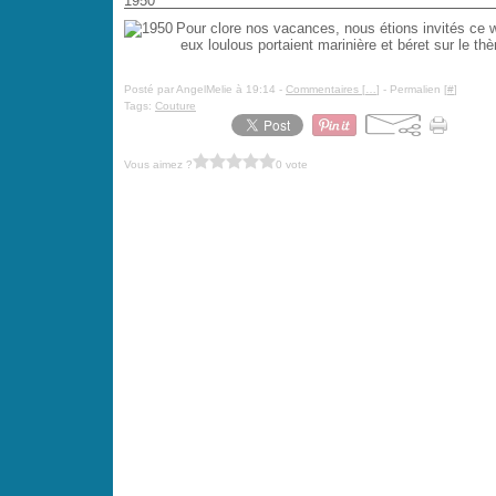
1950
Pour clore nos vacances, nous étions invités ce w
eux loulous portaient marinière et béret sur le th
Posté par AngelMelie à 19:14 -
Commentaires [
…
]
- Permalien [
#
]
Tags:
Couture
Vous aimez ?
0 vote