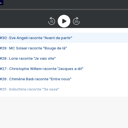
#30 : Eve Angeli raconte "Avant de partir"
#29 : MC Solaar raconte "Bouge de là"
28 : Lorie raconte "Je vais vite"
#27 : Christophe Willem raconte "Jacques a dit"
#26 : Chimène Badi raconte "Entre nous"
#25 : Indochine raconte "3e sexe"
#24 : Zaho raconte "C'est chelou"
#23 : Patrick Bruel raconte "Au café des délices"
#22 : Kyo raconte "Le chemin"