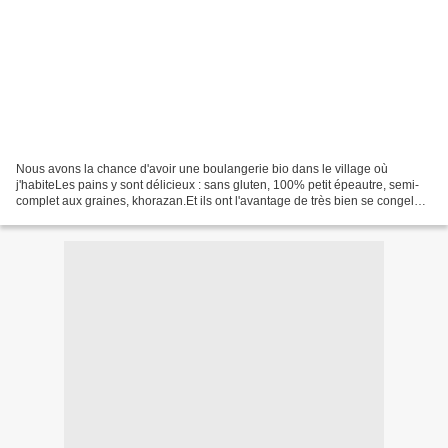
Nous avons la chance d'avoir une boulangerie bio dans le village où
j'habiteLes pains y sont délicieux : sans gluten, 100% petit épeautre, semi-
complet aux graines, khorazan.Et ils ont l'avantage de très bien se congeler
une fois tranchés.Même les enfants...