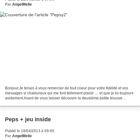
Par
AngelMelie
Bonjour,Je tenais à vous remercier de tout coeur pour votre fidélité et vos
messages si chaleureux qui me font tellement plaisir .... et que je lis toujours
avidement.Avant de vous laisser découvrir la deuxième petite trousse
réalisée dans les tissus...
Peps + jeu inside
Publié le 18/04/2013 à 09:05
Par
AngelMelie