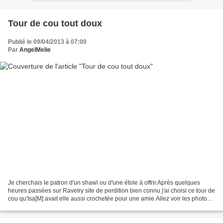
Tour de cou tout doux
Publié le 09/04/2013 à 07:00
Par
AngelMelie
Je cherchais le patron d'un shawl ou d'une étole à offrir.Après quelques
heures passées sur Ravelry site de perdition bien connu j'ai choisi ce tour de
cou qu'Isa[M] avait elle aussi crochetée pour une amie Allez voir les photos
d'Isa[M], elles mettent...