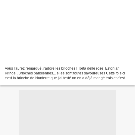
Vous l'aurez remarqué, j'adore les brioches ! Torta delle rose, Estonian
Kringel, Brioches parisiennes... elles sont toutes savoureuses Cette fois ci
c'est la brioche de Nanterre que j'ai testé on en a déjà mangé trois et c'est un
délice au petit dej....