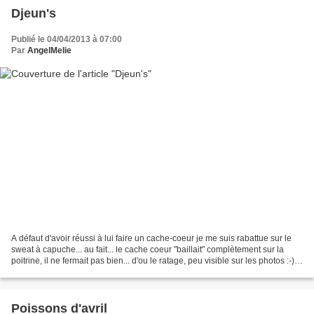
Djeun's
Publié le 04/04/2013 à 07:00
Par
AngelMelie
A défaut d'avoir réussi à lui faire un cache-coeur je me suis rabattue sur le
sweat à capuche... au fait... le cache coeur "baillait" complètement sur la
poitrine, il ne fermait pas bien... d'ou le ratage, peu visible sur les photos :-)
La capuche + le...
Poissons d'avril