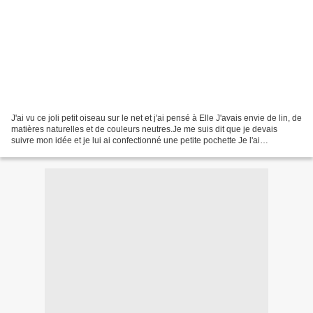
J'ai vu ce joli petit oiseau sur le net et j'ai pensé à Elle J'avais envie de lin, de
matières naturelles et de couleurs neutres.Je me suis dit que je devais
suivre mon idée et je lui ai confectionné une petite pochette Je l'ai
accompagnée d'une petite...