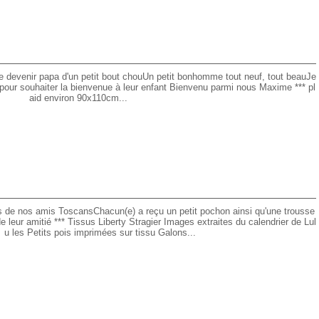
de devenir papa d'un petit bout chouUn petit bonhomme tout neuf, tout beauJe
sol pour souhaiter la bienvenue à leur enfant Bienvenu parmi nous Maxime *** pl
aid environ 90x110cm...
s de nos amis ToscansChacun(e) a reçu un petit pochon ainsi qu'une trousse
e leur amitié *** Tissus Liberty Stragier Images extraites du calendrier de Lul
u les Petits pois imprimées sur tissu Galons...