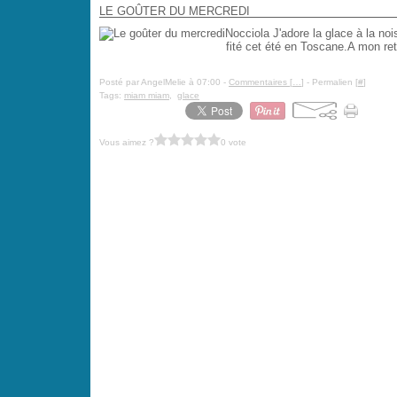
LE GOÛTER DU MERCREDI
Nocciola J'adore la glace à la noi
fité cet été en Toscane.A mon ret
Posté par AngelMelie à 07:00 -
Commentaires [
…
]
- Permalien [
#
]
Tags:
miam miam
,
glace
Vous aimez ?
0 vote