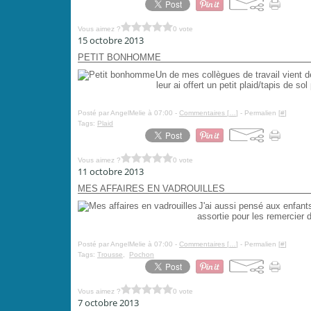
Vous aimez ?
0 vote
15 octobre 2013
PETIT BONHOMME
Un de mes collègues de travail vient 
leur ai offert un petit plaid/tapis de 
Posté par AngelMelie à 07:00 -
Commentaires [
…
]
- Permalien [
#
]
Tags:
Plaid
Vous aimez ?
0 vote
11 octobre 2013
MES AFFAIRES EN VADROUILLES
J'ai aussi pensé aux enfant
assortie pour les remercier d
Posté par AngelMelie à 07:00 -
Commentaires [
…
]
- Permalien [
#
]
Tags:
Trousse
,
Pochon
Vous aimez ?
0 vote
7 octobre 2013