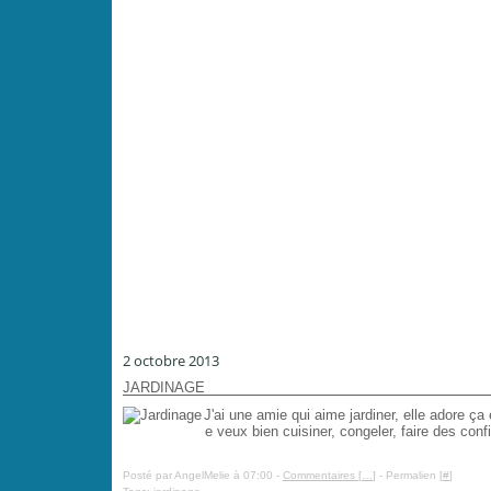
2 octobre 2013
JARDINAGE
J'ai une amie qui aime jardiner, elle adore ça 
e veux bien cuisiner, congeler, faire des con
Posté par AngelMelie à 07:00 -
Commentaires [
…
]
- Permalien [
#
]