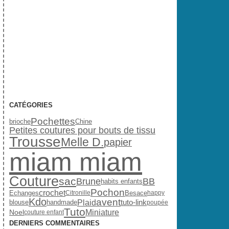
CATÉGORIES
Pochettes
brioche
Chine
Petites coutures pour bouts de tissu
Trousse
Melle D.
papier
miam miam
Couture
sac
Brune
BB
habits enfants
Pochon
crochet
Echanges
Besace
Citronille
happy
Kdo
avent
Plaid
handmade
tuto-link
blouse
poupée
Tuto
Miniature
Noel
couture enfant
DERNIERS COMMENTAIRES