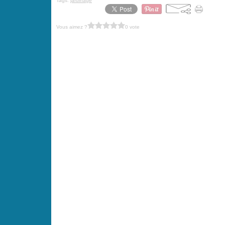
Tags:
jardinage
Vous aimez ?
0 vote