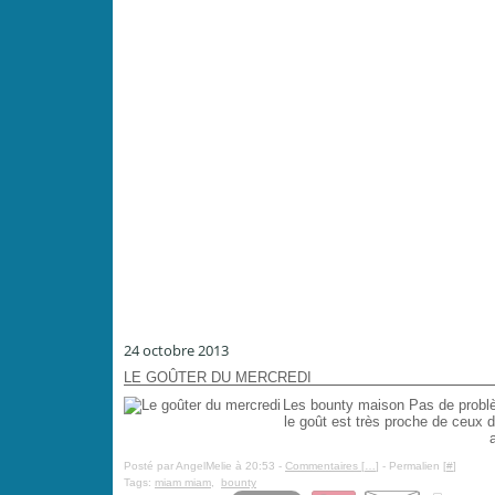
24 octobre 2013
LE GOÛTER DU MERCREDI
Les bounty maison Pas de problèm
le goût est très proche de ceux 
Posté par AngelMelie à 20:53 -
Commentaires [
…
]
- Permalien [
#
]
Tags:
miam miam
,
bounty