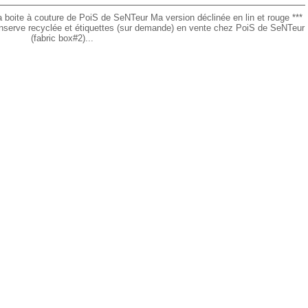
 boite à couture de PoiS de SeNTeur Ma version déclinée en lin et rouge ***
 conserve recyclée et étiquettes (sur demande) en vente chez PoiS de SeNTeur
(fabric box#2)...