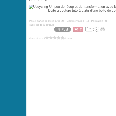
UPCYCLING
Un peu de récup et de transformation avec la
Boite à couture tuto à partir d'une boite de
Posté par AngelMelie à 08:25 -
Commentaires [
…
]
- Permalien [
#
]
Tags:
Boite à couture
Vous aimez ?
0 vote