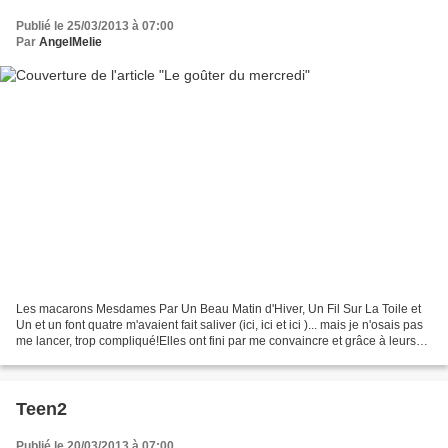
Publié le 25/03/2013 à 07:00
Par
AngelMelie
Les macarons Mesdames Par Un Beau Matin d'Hiver, Un Fil Sur La Toile et
Un et un font quatre m'avaient fait saliver (ici, ici et ici )... mais je n'osais pas
me lancer, trop compliqué!Elles ont fini par me convaincre et grâce à leurs
conseils voici ma...
Teen2
Publié le 20/03/2013 à 07:00