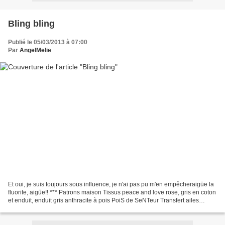
Bling bling
Publié le 05/03/2013 à 07:00
Par
AngelMelie
Et oui, je suis toujours sous influence, je n'ai pas pu m'en empêcheraigüe la
fluorite, aigüe!! *** Patrons maison Tissus peace and love rose, gris en coton
et enduit, enduit gris anthracite à pois PoiS de SeNTeur Transfert ailes
d'ange, bambi, papillons...