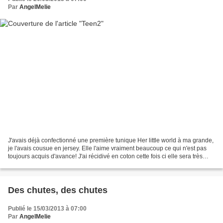
Par
AngelMelie
J'avais déjà confectionné une première tunique Her little world à ma grande,
je l'avais cousue en jersey. Elle l'aime vraiment beaucoup ce qui n'est pas
toujours acquis d'avance! J'ai récidivé en coton cette fois ci elle sera très
agréable à porter au...
Des chutes, des chutes
Publié le 15/03/2013 à 07:00
Par
AngelMelie