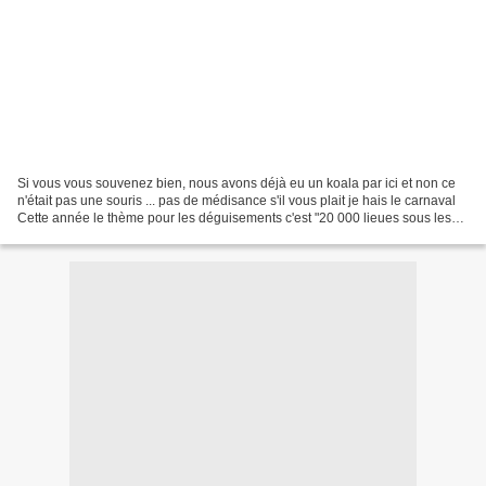
Si vous vous souvenez bien, nous avons déjà eu un koala par ici et non ce
n'était pas une souris ... pas de médisance s'il vous plait je hais le carnaval
Cette année le thème pour les déguisements c'est "20 000 lieues sous les
mers" Cool, je me suis dit...