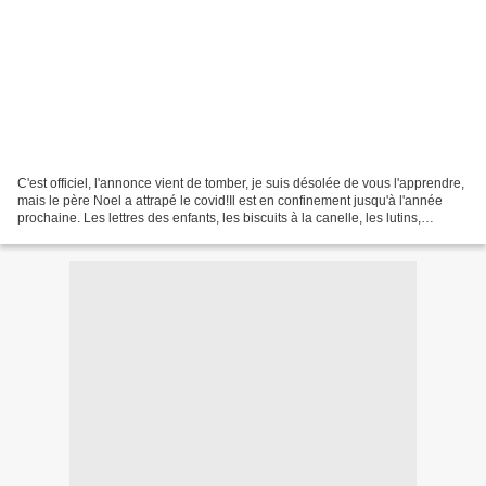
C'est officiel, l'annonce vient de tomber, je suis désolée de vous l'apprendre,
mais le père Noel a attrapé le covid!Il est en confinement jusqu'à l'année
prochaine. Les lettres des enfants, les biscuits à la canelle, les lutins,
l'échauffement des rennes,...