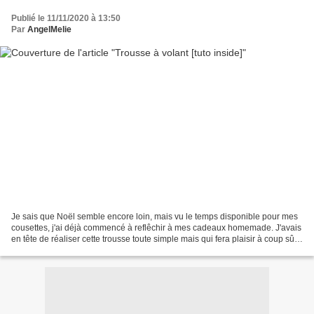
Publié le 11/11/2020 à 13:50
Par
AngelMelie
Je sais que Noël semble encore loin, mais vu le temps disponible pour mes
cousettes, j'ai déjà commencé à reflêchir à mes cadeaux homemade. J'avais
en tête de réaliser cette trousse toute simple mais qui fera plaisir à coup sûr
sous le sapin accompagnée...