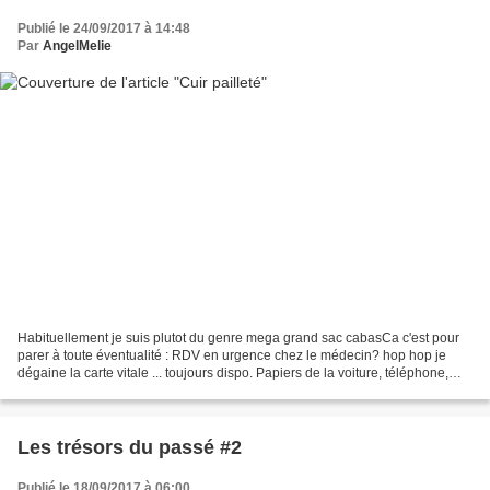
Publié le 24/09/2017 à 14:48
Par
AngelMelie
Habituellement je suis plutot du genre mega grand sac cabasCa c'est pour
parer à toute éventualité : RDV en urgence chez le médecin? hop hop je
dégaine la carte vitale ... toujours dispo. Papiers de la voiture, téléphone,
passeport, mouchoirs, dolipranes,...
Les trésors du passé #2
Publié le 18/09/2017 à 06:00