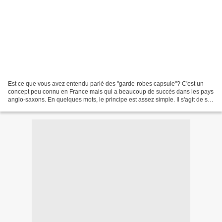
Est ce que vous avez entendu parlé des "garde-robes capsule"? C'est un
concept peu connu en France mais qui a beaucoup de succès dans les pays
anglo-saxons. En quelques mots, le principe est assez simple. Il s'agit de se
composer une garde robe minimaliste...