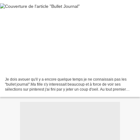
Je dois avouer qu'il y a encore quelque temps je ne connaissais pas les
"bullet journal".Ma fille s'y interessait beaucoup et à force de voir ses
sélections sur pinterest j'ai fini par y jeter un coup d'oeil. Au tout premier
abord je ne voyais pas trop...