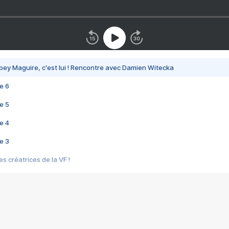
bey Maguire, c'est lui ! Rencontre avec Damien Witecka
e 6
e 5
e 4
e 3
s créatrices de la VF !
e 2
e 1
e Mektoub My Love arrive enfin ! Rencontre avec Shaïn Boumedine et Sal