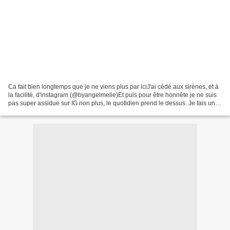
Ca fait bien longtemps que je ne viens plus par iciJ'ai cédé aux sirènes, et à
la facilité, d'instagram (@byangelmelie)Et puis pour être honnête je ne suis
pas super assidue sur IG non plus, le quotidien prend le dessus. Je fais une
exception aujourd'hui...