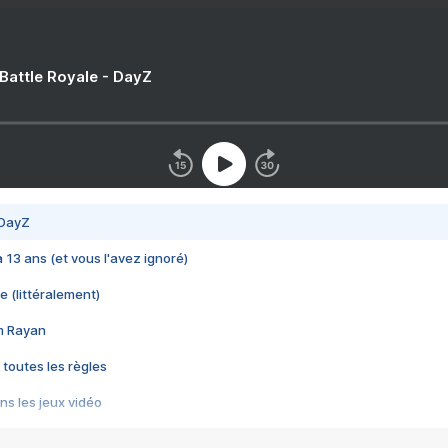
 Battle Royale - DayZ
 DayZ
 a 13 ans (et vous l'avez ignoré)
e (littéralement)
im Rayan
 toutes les règles
s les jeux vidéo
us choquant de Rockstar ? - Le scandale BULLY