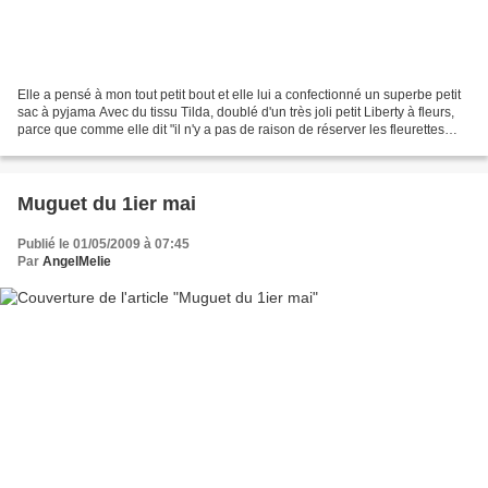
Elle a pensé à mon tout petit bout et elle lui a confectionné un superbe petit
sac à pyjama Avec du tissu Tilda, doublé d'un très joli petit Liberty à fleurs,
parce que comme elle dit "il n'y a pas de raison de réserver les fleurettes
seulement aux fillettes!"...
Muguet du 1ier mai
Publié le 01/05/2009 à 07:45
Par
AngelMelie