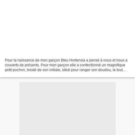
Pour la naissance de mon garçon Bleu Hortensia a pensé à nous et nous a
couverts de présents. Pour mon garçon elle a confectionné un magnifique
petit pochon, brodé de son initiale, idéal pour ranger son doudou, le tout
assorti d'un joli petit lapin pour...