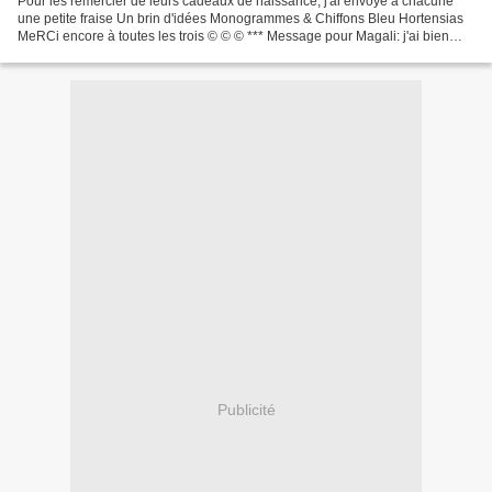
Pour les remercier de leurs cadeaux de naissance, j'ai envoyé à chacune
une petite fraise Un brin d'idées Monogrammes & Chiffons Bleu Hortensias
MeRCi encore à toutes les trois © © © *** Message pour Magali: j'ai bien
reçu ton email mais l'adresse est...
Publicité