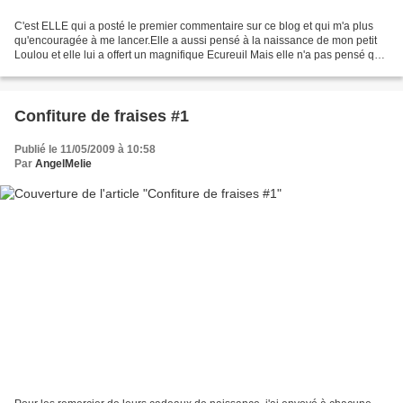
C'est ELLE qui a posté le premier commentaire sur ce blog et qui m'a plus
qu'encouragée à me lancer.Elle a aussi pensé à la naissance de mon petit
Loulou et elle lui a offert un magnifique Ecureuil Mais elle n'a pas pensé qu'à
lui et voila ce qu'elle...
Confiture de fraises #1
Publié le 11/05/2009 à 10:58
Par
AngelMelie