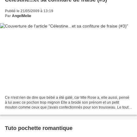
Publié le 21/05/2009 à 13:19
Par
AngelMelie
Ce n'est rien de dire que bébé a été gaté, car Mle Rose a, elle aussi, pensé
à lui avec ce pochon trop mignon Elle a brodé son prénom et un petit
mouton comme ceux que j'avais confectionnés pour son trousseau. Le tout
dans les tons rouges que j'avais...
Tuto pochette romantique