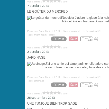
Vous aimez ?
0 vote
7 octobre 2013
LE GOÛTER DU MERCREDI
Nocciola J'adore la glace à la noi
fité cet été en Toscane.A mon ret
Posté par AngelMelie à 07:00 -
Commentaires [
…
]
- Permalien [
#
]
Tags:
miam miam
,
glace
Vous aimez ?
0 vote
2 octobre 2013
JARDINAGE
J'ai une amie qui aime jardiner, elle adore ça 
e veux bien cuisiner, congeler, faire des con
Posté par AngelMelie à 07:00 -
Commentaires [
…
]
- Permalien [
#
]
Tags:
jardinage
Vous aimez ?
0 vote
26 septembre 2013
UNE TUNIQUE BIEN TROP SAGE