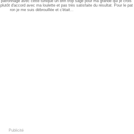
e patronnage avec cette tunique un brin trop sage pour ma grande qui je crois
plutôt d'accord avec ma loulette et pas très satisfaite du résultat. Pour le pat
ron je me suis débrouillée et c'était...
Publicité