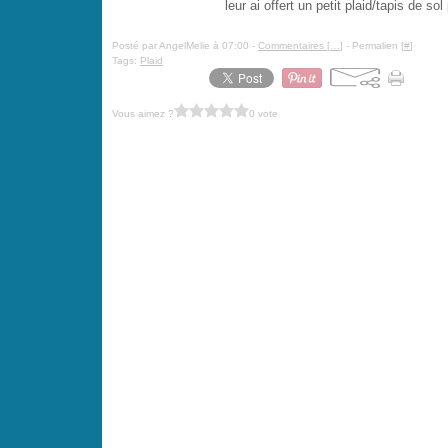
leur ai offert un petit plaid/tapis de 
Posté par AngelMelie à 07:00 -
Commentaires [
…
]
- Permalien [
#
]
Tags:
Plaid
Vous aimez ?
0 vote