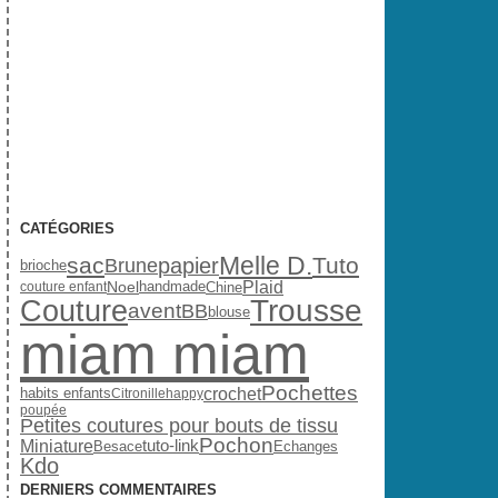
CATÉGORIES
Melle D.
sac
Tuto
papier
Brune
brioche
Plaid
Noel
handmade
Chine
couture enfant
Trousse
Couture
avent
BB
blouse
miam miam
Pochettes
crochet
habits enfants
Citronille
happy
poupée
Petites coutures pour bouts de tissu
Pochon
Miniature
tuto-link
Besace
Echanges
Kdo
DERNIERS COMMENTAIRES