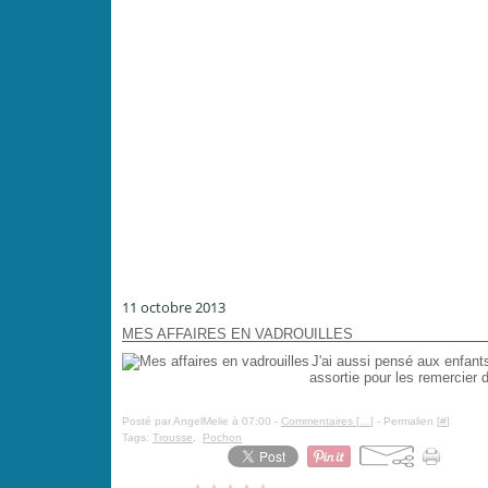
11 octobre 2013
MES AFFAIRES EN VADROUILLES
J'ai aussi pensé aux enfant
assortie pour les remercier d
Posté par AngelMelie à 07:00 -
Commentaires [
…
]
- Permalien [
#
]
Tags:
Trousse
,
Pochon