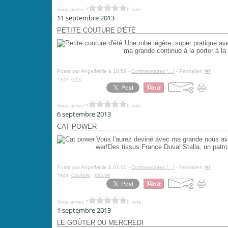
Vous aimez ?
0 vote
11 septembre 2013
PETITE COUTURE D'ÉTÉ
Une robe légère, super pratique avec 
ma grande continue à la porter à la 
Posté par AngelMelie à 18:59 -
Commentaires [
…
]
- Permalien [
#
]
Tags:
robe
Vous aimez ?
0 vote
6 septembre 2013
CAT POWER
Vous l'aurez deviné avec ma grande nous avo
wer!Des tissus France Duval Stalla, un patron
Posté par AngelMelie à 07:00 -
Commentaires [
…
]
- Permalien [
#
]
Tags:
Couture
,
blouse
Vous aimez ?
0 vote
1 septembre 2013
LE GOÛTER DU MERCREDI