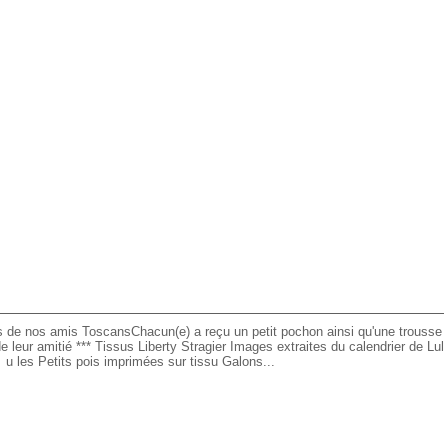
s de nos amis ToscansChacun(e) a reçu un petit pochon ainsi qu'une trousse
e leur amitié *** Tissus Liberty Stragier Images extraites du calendrier de Lul
u les Petits pois imprimées sur tissu Galons...