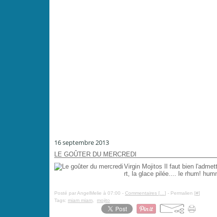
16 septembre 2013
LE GOÛTER DU MERCREDI
Virgin Mojitos Il faut bien l'admet
rt, la glace pilée.... le rhum! h
Posté par AngelMelie à 07:00 -
Commentaires [
…
]
- Permalien [
#
]
Tags:
miam miam
,
mojito