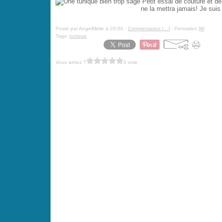
Petit essai de couture et d
ne la mettra jamais! Je suis 
Posté par AngelMelie à 20:00 -
Commentaires [
…
]
- Permalien [
#
]
Tags:
tunique
Vous aimez ?
0 vote