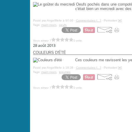
Oeufs pochés dans une compotée d
c'était bien un mercredi avec des 
Posté par AngelMelie à 07:00 -
Commentaires [
…
]
- Permalien [
#
]
Tags:
miam miam
,
oeufs
Vous aimez ?
0 vote
28 août 2013
COULEURS D'ÉTÉ
Ces couleurs me ravissent les yeux 
Posté par AngelMelie à 18:38 -
Commentaires [
…
]
- Permalien [
#
]
Tags:
miam miam
,
legumes
Vous aimez ?
0 vote