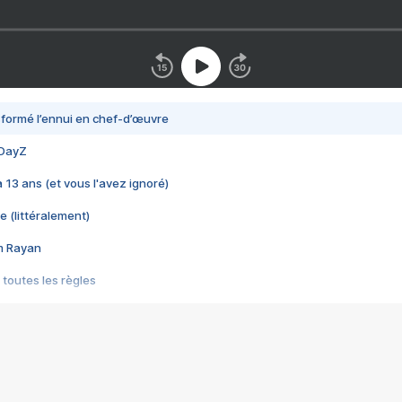
nsformé l’ennui en chef-d’œuvre
 DayZ
 a 13 ans (et vous l'avez ignoré)
e (littéralement)
im Rayan
 toutes les règles
s les jeux vidéo
us choquant de Rockstar ? - Le scandale BULLY
e plus moche de Steam