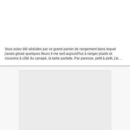
Vous aviez été séduites par ce grand panier de rangement dans lequel
j'avais glissé quelques fleurs Il me sert aujourd'hui à ranger plaids et
coussins à côté du canapé, la taille parfaite. Par paresse, petit à petit, j'ai
aussi fini par y glisser mes...